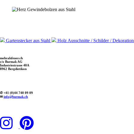
Gartenstecker aus Stahl
Holz Ausschnitte / Schilder / Dekoratio
mehralsfeuer.ch
c/o Burmak AG
Industriestrasse 40A
8962 Bergdietikon
✆ +41 (0)44 740 09 09
✉
info@burmak.ch