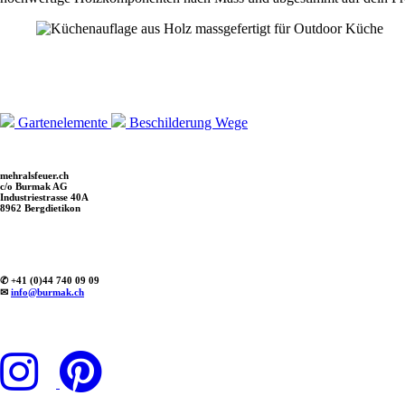
Gartenelemente
Beschilderung Wege
mehralsfeuer.ch
c/o Burmak AG
Industriestrasse 40A
8962 Bergdietikon
✆ +41 (0)44 740 09 09
✉
info@burmak.ch