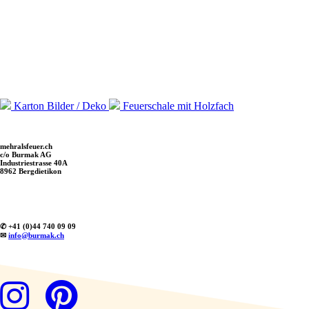
Karton Bilder / Deko
Feuerschale mit Holzfach
mehralsfeuer.ch
c/o Burmak AG
Industriestrasse 40A
8962 Bergdietikon
✆ +41 (0)44 740 09 09
✉
info@burmak.ch